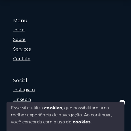
Menu
Início
Sobre
Serviços
Contato
Social
Instagram
Linkedin
Esse site utiliza
cookies
, que possibilitam uma
Olá! Seja muito bem Vindo(a),
melhor experiência de navegação.
Ao continuar,
Loti8 Soluções e Negócios agradece seu contato!
Como podemos lhe ser útil
você concorda com o uso de
cookies
.
© Copyright 2026 - Loti8 - Todos os direitos
reservados