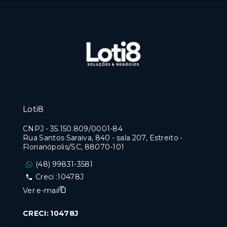
Loti8
CNPJ
-
35.150.809/0001-84
Rua Santos Saraiva, 840 - sala 207, Estreito -
Florianópolis/SC, 88070-101
(48) 99831-3581
Creci :10478J
Ver e-mail
CRECI: 10478J